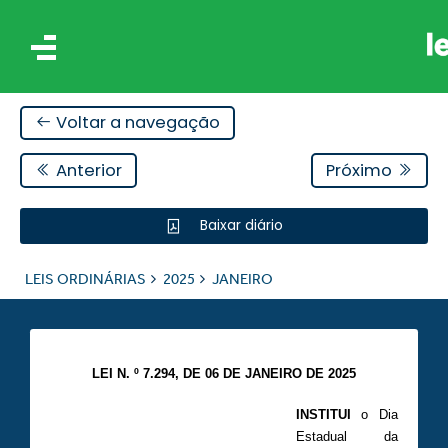
Voltar a navegação
Anterior
Próximo
Baixar diário
IS
LEIS ORDINÁRIAS
2025
JANEIRO
ES
LEI N. º 7.294, DE 06 DE JANEIRO DE 2025
INSTITUI
o Dia
Estadual da