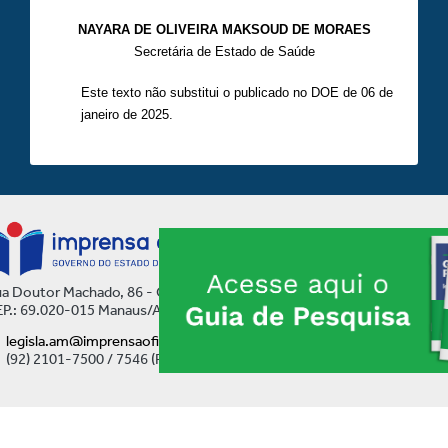
NAYARA DE OLIVEIRA MAKSOUD DE MORAES
Secretária de Estado de Saúde
Este texto não substitui o publicado no DOE de 06 de
janeiro de 2025.
a Doutor Machado, 86 - Centro
P.: 69.020-015 Manaus/AM
legisla.am@imprensaoficial.am.gov.br
(92) 2101-7500 / 7546 (Ramal)