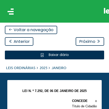
Voltar a navegação
Anterior
Próximo
Baixar diário
IS
LEIS ORDINÁRIAS
2025
JANEIRO
ES
LEI N. º 7.292, DE 06 DE JANEIRO DE 2025
CONCEDE
o
Título de Cidadão