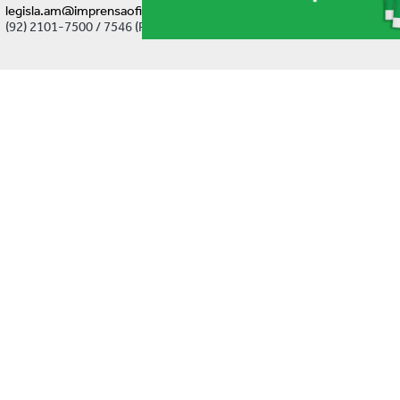
legisla.am@imprensaoficial.am.gov.br
(92) 2101-7500 / 7546 (Ramal)