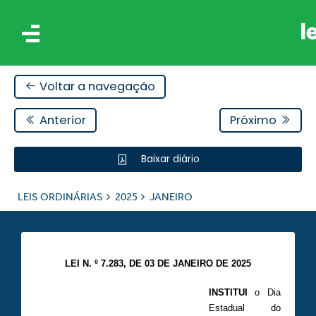
Voltar a navegação
Anterior
Próximo
Baixar diário
IS
LEIS ORDINÁRIAS
2025
JANEIRO
ES
LEI N. º 7.283, DE 03 DE JANEIRO DE 2025
INSTITUI
o Dia
Estadual do