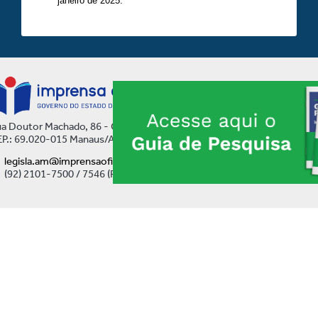
janeiro de 2025.
a Doutor Machado, 86 - Centro
P.: 69.020-015 Manaus/AM
legisla.am@imprensaoficial.am.gov.br
(92) 2101-7500 / 7546 (Ramal)