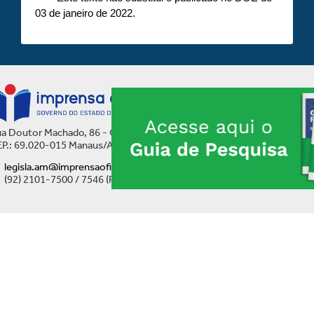
03 de janeiro de 2022.
a Doutor Machado, 86 - Centro
P.: 69.020-015 Manaus/AM
legisla.am@imprensaoficial.am.gov.br
(92) 2101-7500 / 7546 (Ramal)