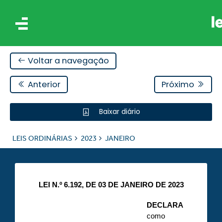
Voltar a navegação
Anterior
Próximo
Baixar diário
IS
LEIS ORDINÁRIAS
2023
JANEIRO
ES
LEI N.º 6.192, DE 03 DE JANEIRO DE 2023
DECLARA
como