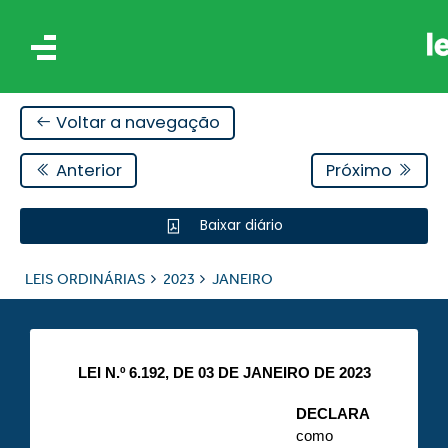
Voltar a navegação
Anterior
Próximo
Baixar diário
IS
LEIS ORDINÁRIAS
2023
JANEIRO
ES
LEI N.º 6.192, DE 03 DE JANEIRO DE 2023
DECLARA
como