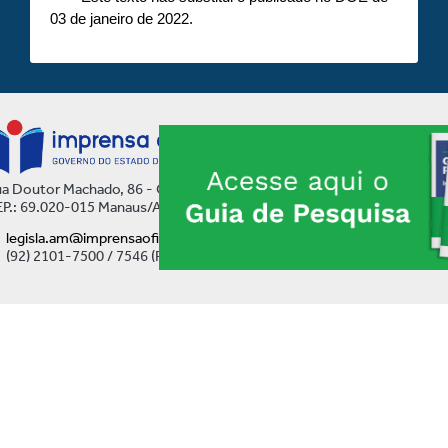
03 de janeiro de 2022.
a Doutor Machado, 86 - Centro
P.: 69.020-015 Manaus/AM
legisla.am@imprensaoficial.am.gov.br
(92) 2101-7500 / 7546 (Ramal)