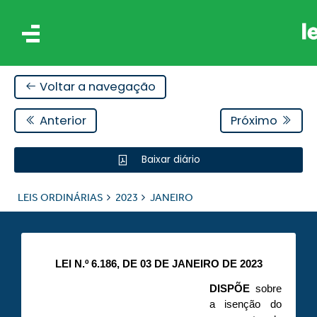
Voltar a navegação
Anterior
Próximo
Baixar diário
IS
LEIS ORDINÁRIAS
2023
JANEIRO
ES
LEI N.º 6.186, DE 03 DE JANEIRO DE 2023
DISPÕE
sobre
a isenção do