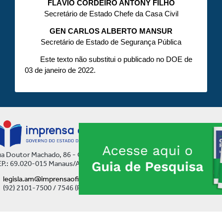
FLÁVIO CORDEIRO ANTONY FILHO
Secretário de Estado Chefe da Casa Civil
GEN CARLOS ALBERTO MANSUR
Secretário de Estado de Segurança Pública
Este texto não substitui o publicado no DOE de
03 de janeiro de 2022.
a Doutor Machado, 86 - Centro
P.: 69.020-015 Manaus/AM
legisla.am@imprensaoficial.am.gov.br
(92) 2101-7500 / 7546 (Ramal)