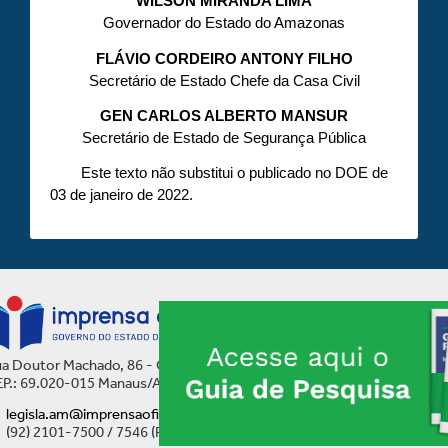
WILSON MIRANDA LIMA
Governador do Estado do Amazonas
FLÁVIO CORDEIRO ANTONY FILHO
Secretário de Estado Chefe da Casa Civil
GEN CARLOS ALBERTO MANSUR
Secretário de Estado de Segurança Pública
Este texto não substitui o publicado no DOE de
03 de janeiro de 2022.
a Doutor Machado, 86 - Centro
P.: 69.020-015 Manaus/AM
legisla.am@imprensaoficial.am.gov.br
(92) 2101-7500 / 7546 (Ramal)