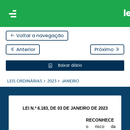
Voltar a navegação
Anterior
Próximo
Baixar diário
IS
LEIS ORDINÁRIAS
2023
JANEIRO
ES
LEI N.º 6.183, DE 03 DE JANEIRO DE 2023
RECONHECE
o risco da