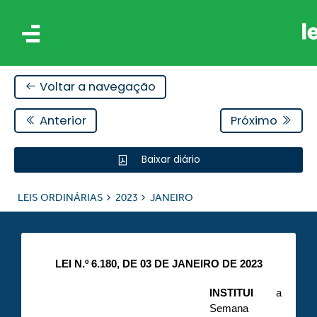
Voltar a navegação
Anterior
Próximo
Baixar diário
IS
LEIS ORDINÁRIAS
2023
JANEIRO
ES
LEI N.º 6.180, DE 03 DE JANEIRO DE 2023
INSTITUI
a
Semana