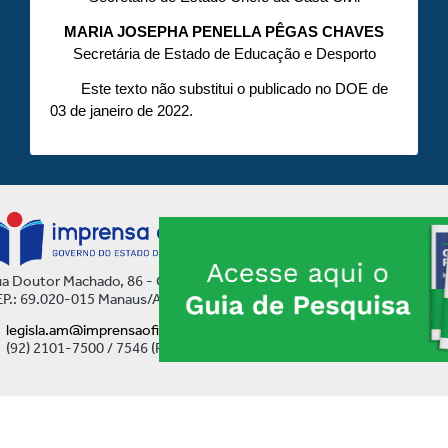
MARIA JOSEPHA PENELLA PÊGAS CHAVES
Secretária de Estado de Educação e Desporto
Este texto não substitui o publicado no DOE de
03 de janeiro de 2022.
a Doutor Machado, 86 - Centro
P.: 69.020-015 Manaus/AM
legisla.am@imprensaoficial.am.gov.br
(92) 2101-7500 / 7546 (Ramal)