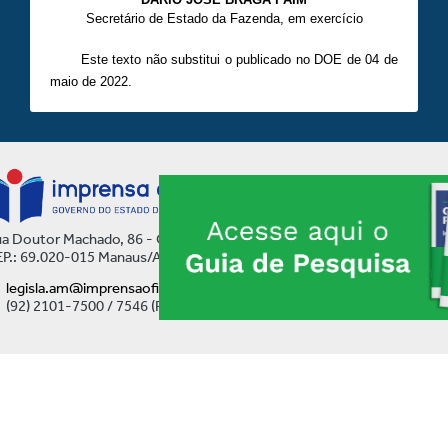
Secretário de Estado da Fazenda, em exercício
Este texto não substitui o publicado no DOE de 04 de
maio de 2022.
a Doutor Machado, 86 - Centro
P.: 69.020-015 Manaus/AM
legisla.am@imprensaoficial.am.gov.br
(92) 2101-7500 / 7546 (Ramal)