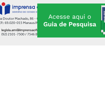
a Doutor Machado, 86 - Centro
P.: 69.020-015 Manaus/AM
legisla.am@imprensaoficial.am.gov.br
(92) 2101-7500 / 7546 (Ramal)