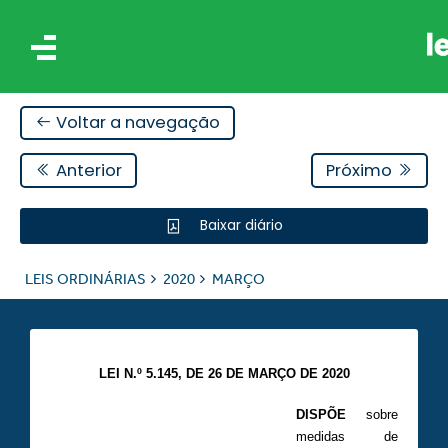
Voltar a navegação
Anterior
Próximo
Baixar diário
IS
LEIS ORDINÁRIAS
2020
MARÇO
ES
LEI N.º 5.145, DE 26 DE MARÇO DE 2020
DISPÕE
sobre
medidas de