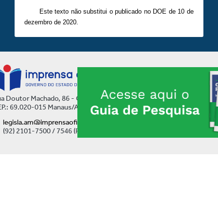
Este texto não substitui o publicado no DOE de 10 de
dezembro de 2020.
a Doutor Machado, 86 - Centro
P.: 69.020-015 Manaus/AM
legisla.am@imprensaoficial.am.gov.br
(92) 2101-7500 / 7546 (Ramal)