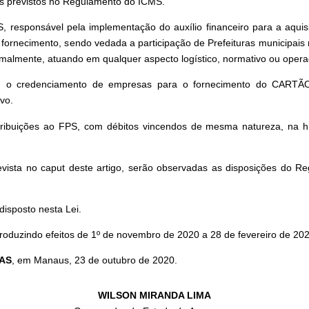
s previstos no Regulamento do ICMS.
, responsável pela implementação do auxílio financeiro para a aqui
rnecimento, sendo vedada a participação de Prefeituras municipais no 
ormalmente, atuando em qualquer aspecto logístico, normativo ou opera
a, o credenciamento de empresas para o fornecimento do CARTÃO 
vo.
ibuições ao FPS, com débitos vincendos de mesma natureza, na hipó
ista no caput deste artigo, serão observadas as disposições do Reg
disposto nesta Lei.
produzindo efeitos de 1º de novembro de 2020 a 28 de fevereiro de 202
AS
, em Manaus, 23 de outubro de 2020.
WILSON MIRANDA LIMA