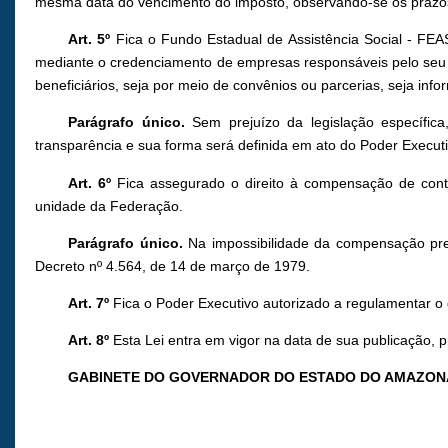
mesma data do vencimento do imposto, observando-se os prazo
Art. 5º
Fica o Fundo Estadual de Assistência Social - FEAS
mediante o credenciamento de empresas responsáveis pelo seu fo
beneficiários, seja por meio de convênios ou parcerias, seja inf
Parágrafo único.
Sem prejuízo da legislação específic
transparência e sua forma será definida em ato do Poder Executi
Art. 6º
Fica assegurado o direito à compensação de contr
unidade da Federação.
Parágrafo único.
Na impossibilidade da compensação prev
Decreto nº 4.564, de 14 de março de 1979.
Art. 7º
Fica o Poder Executivo autorizado a regulamentar o 
Art. 8º
Esta Lei entra em vigor na data de sua publicação, 
GABINETE DO GOVERNADOR DO ESTADO DO AMAZON