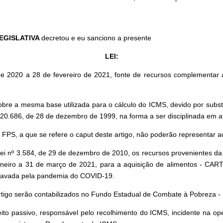
EGISLATIVA
decretou e eu sanciono a presente
LEI:
de 2020 a 28 de fevereiro de 2021, fonte de recursos complementar
obre a mesma base utilizada para o cálculo do ICMS, devido por substi
20.686, de 28 de dezembro de 1999, na forma a ser disciplinada em a
FPS, a que se refere o caput deste artigo, não poderão representar acr
 nº 3.584, de 29 de dezembro de 2010, os recursos provenientes da con
de janeiro a 31 de março de 2021, para a aquisição de alimentos - C
agravada pela pandemia do COVID-19.
rtigo serão contabilizados no Fundo Estadual de Combate à Pobreza -
to passivo, responsável pelo recolhimento do ICMS, incidente na ope