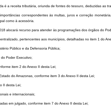
uida é a receita tributária, oriunda de fontes do tesouro, deduzidas as t
 importâncias correspondentes às multas, juros e correção monetária
ipal como à acessória.
2018 alocará recurso para atender às programações dos órgãos do Pod
entralizado, pertencentes aos municípios, detalhadas no item 1 do Anex
stério Público e da Defensoria Pública;
 do Poder Executivo;
forme item 2 do Anexo II desta Lei;
stado do Amazonas, conforme item 3 do Anexo II desta Lei;
 II desta Lei;
nais e internacionais;
tadas em julgado, conforme item 7 do Anexo II desta Lei;