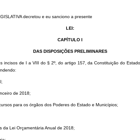
GISLATIVA decretou e eu sanciono a presente
LEI:
CAPÍTULO I
DAS DISPOSIÇÕES PRELIMINARES
 incisos de I a VIII do § 2º, do artigo 157, da Constituição do Est
endendo:
l;
anceiro de 2018;
 recursos para os órgãos dos Poderes do Estado e Municípios;
s da Lei Orçamentária Anual de 2018;
ria;