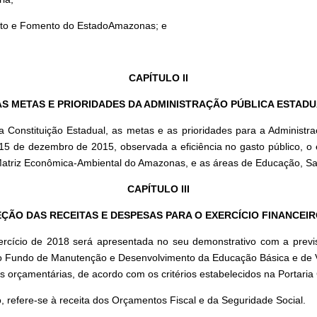
ento e Fomento do EstadoAmazonas; e
CAPÍTULO II
S METAS E PRIORIDADES DA ADMINISTRAÇÃO PÚBLICA ESTAD
a Constituição Estadual, as metas e as prioridades para a Administra
15 de dezembro de 2015, observada a eficiência no gasto público, o eq
Matriz Econômica-Ambiental do Amazonas, e as áreas de Educação, Sa
CAPÍTULO III
ÇÃO DAS RECEITAS E DESPESAS PARA O EXERCÍCIO FINANCEIR
ercício de 2018 será apresentada no seu demonstrativo com a prev
ra o Fundo de Manutenção e Desenvolvimento da Educação Básica e de 
s orçamentárias, de acordo com os critérios estabelecidos na Portari
o, refere-se à receita dos Orçamentos Fiscal e da Seguridade Social.