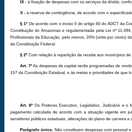
IX -
à fixação de despesas com os serviços da dívida, confor
X -
à reserva de contingência, de acordo com o especificado
§ 1º
De acordo com o inciso II do artigo 60 do ADCT da Cons
Constituição do Amazonas e regulamentada pela Lei nº 11.494
Profissionais da Educação, pelo menos, 20% (vinte por cento) dos re
da Constituição Federal.
§ 2º
Com relação à repartição de receita aos municípios de q
Art. 7º
As despesas de capital serão programadas de modo a 
157 da Constituição Estadual, e às metas e prioridades de que tra
Art. 8º
Os Poderes Executivo, Legislativo, Judiciário e o 
pagamento calculada de acordo com a situação vigente em junh
servidores públicos estaduais, alterações do plano de carreira 
Parágrafo único.
Não constituem despesas com pessoal e e