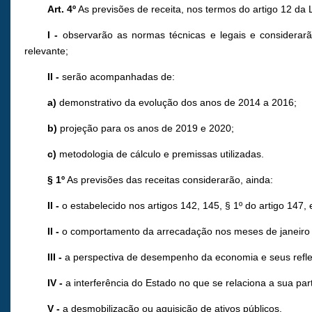
Art. 4º
As previsões de receita, nos termos do artigo 12 da
I -
observarão as normas técnicas e legais e considerarão
relevante;
II -
serão acompanhadas de:
a)
demonstrativo da evolução dos anos de 2014 a 2016;
b)
projeção para os anos de 2019 e 2020;
c)
metodologia de cálculo e premissas utilizadas.
§ 1º
As previsões das receitas considerarão, ainda:
II -
o estabelecido nos artigos 142, 145, § 1º do artigo 147, 
II -
o comportamento da arrecadação nos meses de janeiro 
III -
a perspectiva de desempenho da economia e seus refle
IV -
a interferência do Estado no que se relaciona a sua pa
V -
a desmobilização ou aquisição de ativos públicos.