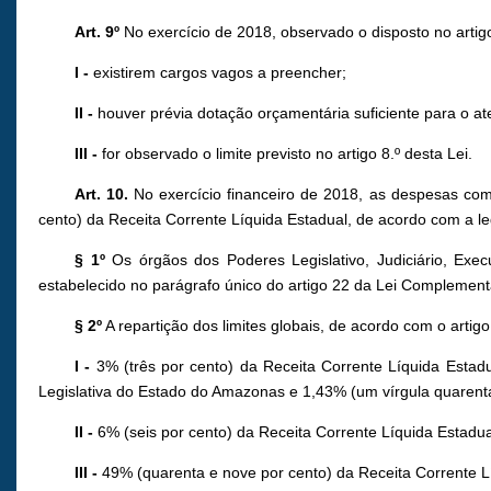
Art. 9º
No exercício de 2018, observado o disposto no artigo
I -
existirem cargos vagos a preencher;
II -
houver prévia dotação orçamentária suficiente para o a
III -
for observado o limite previsto no artigo 8.º desta Lei.
Art. 10.
No exercício financeiro de 2018, as despesas com
cento) da Receita Corrente Líquida Estadual, de acordo com a le
§ 1º
Os órgãos dos Poderes Legislativo, Judiciário, Exec
estabelecido no parágrafo único do artigo 22 da Lei Complement
§ 2º
A repartição dos limites globais, de acordo com o artig
I -
3% (três por cento) da Receita Corrente Líquida Estadu
Legislativa do Estado do Amazonas e 1,43% (um vírgula quarenta
II -
6% (seis por cento) da Receita Corrente Líquida Estadual
III -
49% (quarenta e nove por cento) da Receita Corrente L