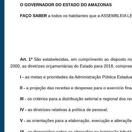
O GOVERNADOR DO ESTADO DO AMAZONAS
FAÇO SABER
a todos os habitantes que a ASSEMBLEIA LE
Art. 1º
São estabelecidas, em cumprimento ao disposto nos
2000, as diretrizes orçamentárias do Estado para 2018, compre
I -
as metas e prioridades da Administração Pública Estadua
II -
a projeção das receitas e despesas para o exercício fin
III -
os critérios para a distribuição setorial e regional dos
IV -
as diretrizes relativas à política de pessoal;
V -
as orientações para a elaboração, execução e alteraçõe
VI -
as disposições sobre as alterações na legislação tributá