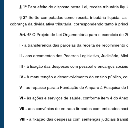
§ 1º
Para efeito do disposto nesta Lei, receita tributária líq
§ 2º
Serão computadas como receita tributária líquida, as
cobrança da dívida ativa tributária, correspondendo tanto à princ
Art. 6º
O Projeto de Lei Orçamentária para o exercício de 
I -
à transferência das parcelas da receita de recolhimento c
II -
aos orçamentos dos Poderes Legislativo, Judiciário, Mini
III -
à fixação das despesas com pessoal e encargos sociais
IV -
à manutenção e desenvolvimento do ensino público, con
V -
ao repasse para a Fundação de Amparo à Pesquisa do E
VI -
às ações e serviços de saúde, conforme item 4 do Anexo
VII -
aos convênios de entrada firmados com entidades nacio
VIII -
à fixação das despesas com sentenças judiciais transi