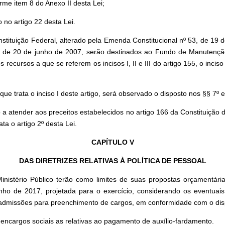
me item 8 do Anexo II desta Lei;
 no artigo 22 desta Lei.
tituição Federal, alterado pela Emenda Constitucional nº 53, de 19 de
, de 20 de junho de 2007, serão destinados ao Fundo de Manutençã
cursos a que se referem os incisos I, II e III do artigo 155, o inciso II
ue trata o inciso I deste artigo, será observado o disposto nos §§ 7º e
atender aos preceitos estabelecidos no artigo 166 da Constituição do 
ta o artigo 2º desta Lei.
CAPÍTULO V
DAS DIRETRIZES RELATIVAS À POLÍTICA DE PESSOAL
Ministério Público terão como limites de suas propostas orçamentár
o de 2017, projetada para o exercício, considerando os eventuais a
e admissões para preenchimento de cargos, em conformidade com o disp
ncargos sociais as relativas ao pagamento de auxílio-fardamento.