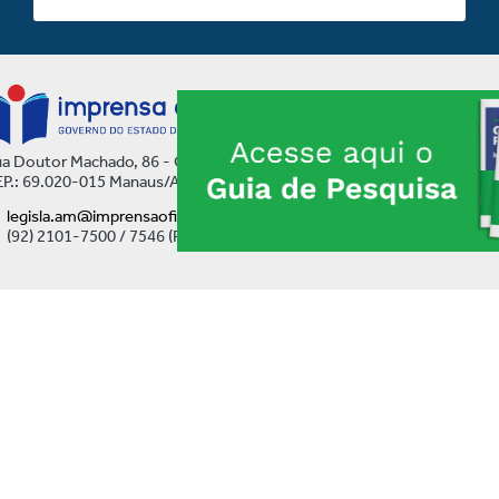
a Doutor Machado, 86 - Centro
P.: 69.020-015 Manaus/AM
legisla.am@imprensaoficial.am.gov.br
(92) 2101-7500 / 7546 (Ramal)