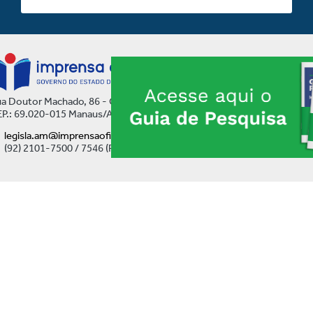
a Doutor Machado, 86 - Centro
P.: 69.020-015 Manaus/AM
legisla.am@imprensaoficial.am.gov.br
(92) 2101-7500 / 7546 (Ramal)