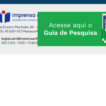
a Doutor Machado, 86 - Centro
P.: 69.020-015 Manaus/AM
legisla.am@imprensaoficial.am.gov.br
(92) 2101-7500 / 7546 (Ramal)