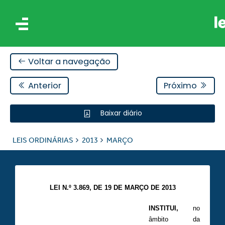
Voltar a navegação
Anterior
Próximo
Baixar diário
IS
LEIS ORDINÁRIAS
2013
MARÇO
ES
LEI N.º 3.869, DE 19 DE MARÇO DE 2013
INSTITUI
,
no
âmbito da