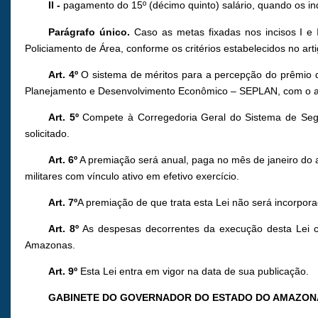
II
-
pagamento do 15º (décimo quinto) salário, quando os in
Parágrafo único.
Caso as metas fixadas nos incisos I e
Policiamento de Área, conforme os critérios estabelecidos no arti
Art. 4º
O sistema de méritos para a percepção do prêmio de 
Planejamento e Desenvolvimento Econômico – SEPLAN, com o aux
Art. 5º
Compete à Corregedoria Geral do Sistema de Segur
solicitado.
Art. 6º
A premiação será anual, paga no mês de janeiro do
militares com vínculo ativo em efetivo exercício.
Art. 7º
A premiação de que trata esta Lei não será incorpor
Art. 8º
As despesas decorrentes da execução desta Lei co
Amazonas.
Art. 9º
Esta Lei entra em vigor na data de sua publicação.
GABINETE DO GOVERNADOR DO ESTADO DO AMAZON