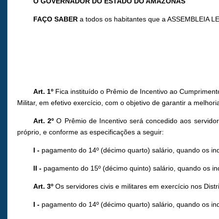
O GOVERNADOR DO ESTADO DO AMAZONAS
FAÇO SABER
a todos os habitantes que a ASSEMBLEIA LE
Art. 1º
Fica instituído o Prêmio de Incentivo ao Cumprimento
Militar, em efetivo exercício, com o objetivo de garantir a melh
Art. 2º
O Prêmio de Incentivo será concedido aos servidor
próprio, e conforme as especificações a seguir:
I
-
pagamento do 14º (décimo quarto) salário, quando os in
II
-
pagamento do 15º (décimo quinto) salário, quando os in
Art. 3º
Os servidores civis e militares em exercício nos Distr
I
-
pagamento do 14º (décimo quarto) salário, quando os in