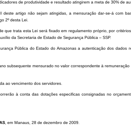
dicadores de produtividade e resultado atingirem a meta de 30% de a
 II deste artigo não sejam atingidas, a mensuração dar-se-á com 
go 2º desta Lei.
que trata esta Lei será fixado em regulamento próprio, por critérios
ílio da Secretaria de Estado de Segurança Pública – SSP.
ança Pública do Estado do Amazonas a autenticação dos dados refe
 ano subsequente mensurado no valor correspondente à remuneração me
ada ao vencimento dos servidores.
rrerão à conta das dotações especificas consignadas no orçamento d
AS
, em Manaus, 28 de dezembro de 2009.