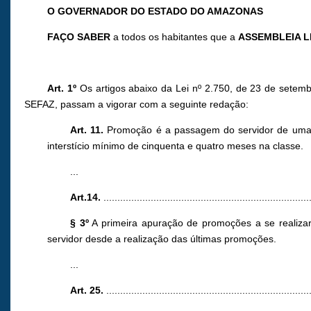
O GOVERNADOR DO ESTADO DO AMAZONAS
FAÇO SABER
a todos os habitantes que a
ASSEMBLEIA L
Art. 1º
Os artigos abaixo da Lei nº 2.750, de 23 de 
SEFAZ, passam a vigorar com a seguinte redação:
Art. 11.
Promoção é a passagem do servidor de uma cl
interstício mínimo de cinquenta e quatro meses na classe.
...
Art.14.
...........................................................................
§ 3º
A primeira apuração de promoções a se realizar 
servidor desde a realização das últimas promoções.
...
Art. 25.
..........................................................................