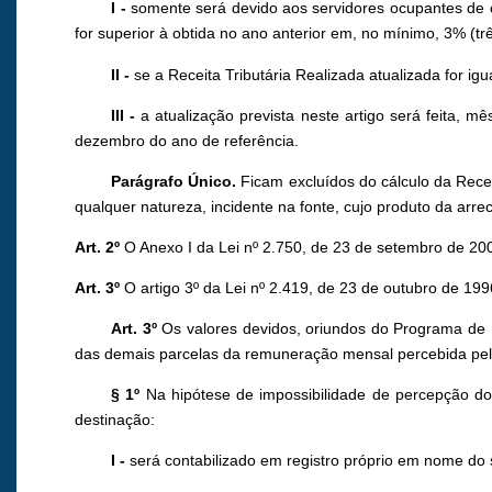
I -
somente será devido aos servidores ocupantes de ca
for superior à obtida no ano anterior em, no mínimo, 3% (
II -
se a Receita Tributária Realizada atualizada for ig
III -
a atualização prevista neste artigo será feita, m
dezembro do ano de referência.
Parágrafo Único.
Ficam excluídos do cálculo da Recei
qualquer natureza, incidente na fonte, cujo produto da arre
Art. 2º
O Anexo I da Lei nº 2.750, de 23 de setembro de 200
Art. 3º
O artigo 3º da Lei nº 2.419, de 23 de outubro de 199
Art. 3º
Os valores devidos, oriundos do Programa de I
das demais parcelas da remuneração mensal percebida pelo s
§ 1º
Na hipótese de impossibilidade de percepção dos
destinação:
I -
será contabilizado em registro próprio em nome do se