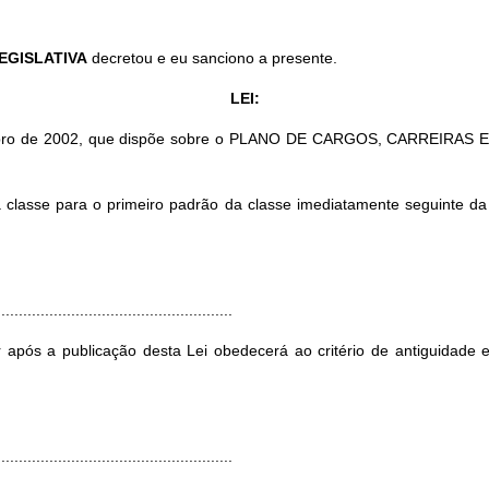
EGISLATIVA
decretou e eu sanciono a presente.
LEI:
setembro de 2002, que dispõe sobre o PLANO DE CARGOS, CARRE
asse para o primeiro padrão da classe imediatamente seguinte da m
.....................................................
após a publicação desta Lei obedecerá ao critério de antiguidade e 
.....................................................