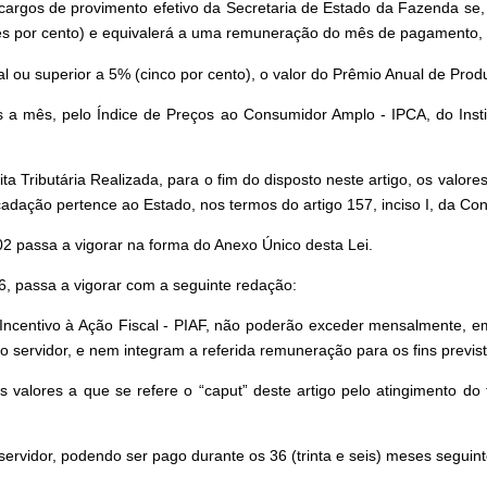
rgos de provimento efetivo da Secretaria de Estado da Fazenda se, no
três por cento) e equivalerá a uma remuneração do mês de pagamento,
ual ou superior a 5% (cinco por cento), o valor do Prêmio Anual de Pro
ês a mês, pelo Índice de Preços ao Consumidor Amplo - IPCA, do Insti
ta Tributária Realizada, para o fim do disposto neste artigo, os valor
cadação pertence ao Estado, nos termos do artigo 157, inciso I, da Con
2 passa a vigorar na forma do Anexo Único desta Lei.
6, passa a vigorar com a seguinte redação:
ncentivo à Ação Fiscal - PIAF, não poderão exceder mensalmente, em
ervidor, e nem integram a referida remuneração para os fins previsto
 valores a que se refere o “caput” deste artigo pelo atingimento do
rvidor, podendo ser pago durante os 36 (trinta e seis) meses seguinte