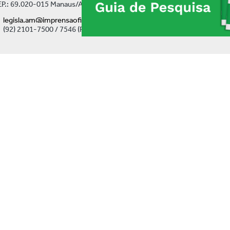
P.: 69.020-015 Manaus/AM
legisla.am@imprensaoficial.am.gov.br
(92) 2101-7500 / 7546 (Ramal)