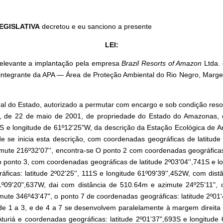
EGISLATIVA
decretou e eu sanciono a presente
LEI:
relevante a implantação pela empresa
Brazil Resorts of Amazon
Ltda. 
a integrante da APA — Área de Proteção Ambiental do Rio Negro, Marge
al do Estado, autorizado a permutar com encargo e sob condição resolu
6, de 22 de maio de 2001, de propriedade do Estado do Amazonas, c
S e longitude de 61º12'25"W, da descrição da Estação Ecológica de A
 se inicia esta descrição, com coordenadas geográficas de latitude 
imute 216º32'07'', encontra-se O ponto 2 com coordenadas geográficas:
 ponto 3, com coordenadas geográficas de latitude 2º03'04'',741S e lo
áficas: latitude 2º02'25'', 111S e longitude 61º09'39'',452W, com dis
61º09'20",637W, dai com distância de 510.64m e azimute 24º25'11", o
mute 346º43'47", o ponto 7 de coordenadas geográficas: latitude 2º0
 de 1 a 3, e de 4 a 7 se desenvolvem paralelamente à margem direita 
uriá e coordenadas geográficas: latitude 2º01'37",693S e longitude