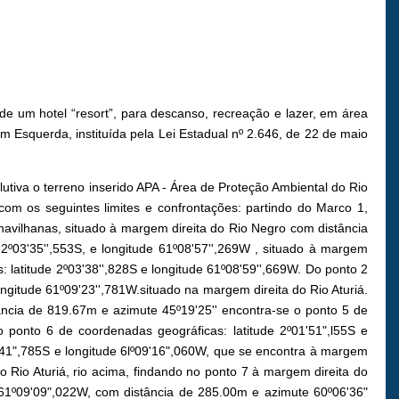
de um hotel “resort”, para descanso, recreação e lazer, em área
m Esquerda, instituída pela Lei Estadual nº 2.646, de 22 de maio
tiva o terreno inserido APA - Área de Proteção Ambiental do Rio
om os seguintes limites e confrontações: partindo do Marco 1,
navilhanas, situado à margem direita do Rio Negro com distância
2º03'35'',553S, e longitude 61º08'57'',269W , situado à margem
 latitude 2º03'38'',828S e longitude 61º08'59'',669W. Do ponto 2
ngitude 61º09'23'',781W.situado na margem direita do Rio Aturiá.
tância de 819.67m e azimute 45º19'25'' encontra-se o ponto 5 de
 ponto 6 de coordenadas geográficas: latitude 2º01'51",l55S e
1'41",785S e longitude 6lº09'16",060W, que se encontra à margem
o Rio Aturiá, rio acima, findando no ponto 7 à margem direita do
 61º09'09",022W, com distância de 285.00m e azimute 60º06'36"