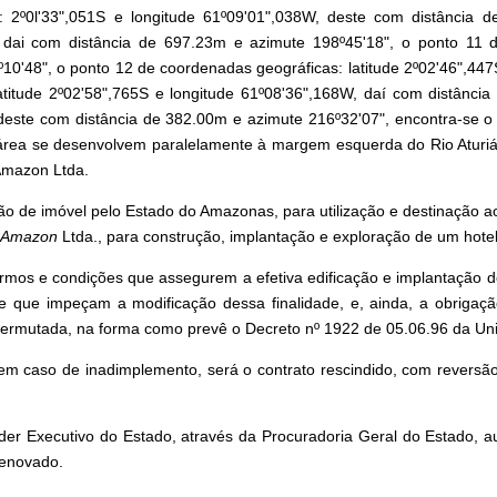
e: 2º0l'33",051S e longitude 61º09'01",038W, deste com distância
7W, dai com distância de 697.23m e azimute 198º45'18", o ponto 11 d
10'48", o ponto 12 de coordenadas geográficas: latitude 2º02'46",447
atitude 2º02'58",765S e longitude 61º08'36",168W, daí com distânc
, deste com distância de 382.00m e azimute 216º32'07", encontra-se o
a área se desenvolvem paralelamente à margem esquerda do Rio Aturi
 Amazon Ltda.
ição de imóvel pelo Estado do Amazonas, para utilização e destinaçã
f Amazon
Ltda., para construção, implantação e exploração de um hotel
ermos e condições que assegurem a efetiva edificação e implantação d
e que impeçam a modificação dessa finalidade, e, ainda, a obrigação
a permutada, na forma como prevê o Decreto nº 1922 de 05.06.96 da Un
em caso de inadimplemento, será o contrato rescindido, com reversã
r Executivo do Estado, através da Procuradoria Geral do Estado, au
 renovado.