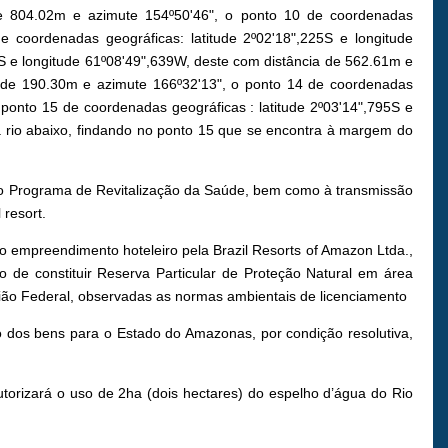
 de 804.02m e azimute 154º50'46", o ponto 10 de coordenadas
e coordenadas geográficas: latitude 2º02'18",225S e longitude
S e longitude 61º08'49",639W, deste com distância de 562.61m e
ia de 190.30m e azimute 166º32'13", o ponto 14 de coordenadas
 ponto 15 de coordenadas geográficas : latitude 2º03'14",795S e
á rio abaixo, findando no ponto 15 que se encontra à margem do
o ao Programa de Revitalização da Saúde, bem como à transmissão
 resort.
o empreendimento hoteleiro pela Brazil Resorts of Amazon Ltda.,
 de constituir Reserva Particular de Proteção Natural em área
ião Federal, observadas as normas ambientais de licenciamento
o dos bens para o Estado do Amazonas, por condição resolutiva,
torizará o uso de 2ha (dois hectares) do espelho d’água do Rio