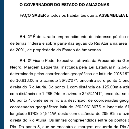
O GOVERNADOR DO ESTADO DO AMAZONAS
FAÇO SABER
a todos os habitantes que a
ASSEMBLEIA L
Art. 1º
É declarado empreendimento de interesse público 
de terras lindeira e sobre parte das águas do Rio Aturiá na áre
de 2001, de propriedade do Estado do Amazonas.
Art. 2º
Fica o Poder Executivo, através da Procuradoria Ger
Negro, Margem Esquerda, instituída pela Lei Estadual n. 2.64
determinado pelas coordenadas geográficas de latitude 2º08'19"
de 10.818,06m e azimute 36º32'07", encontra-se o ponto 1 onde
direita do Rio Aturiá. Do ponto 1 com distância de 125.00m e az
com distância de 1.285.24m e azimute 324º41'41'', encontra-se o
Do ponto 4, onde se reinicia a descrição, de coordenadas geogr
coordenadas geográficas: latitude 2º02'06",307S e longitude 
longitude 61º09'l3",841W, deste com distância de 295.91m e azi
direita do Rio Aturiá. Os limites compreendidos entre os pontos
Rio. Do ponto 8, que se encontra a margem esquerda do Rio At