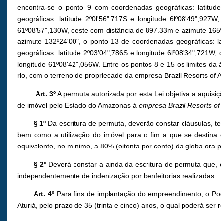
encontra-se o ponto 9 com coordenadas geográficas: latitud
geográficas: latitude 2º0l'56",717S e longitude 6lº08'49",92
61º08'57",130W, deste com distância de 897.33m e azimute 165º
azimute 132º24'00", o ponto 13 de coordenadas geográficas: l
geográficas: latitude 2º03'04",786S e longitude 6lº08'34",721W
longitude 61º08'42",056W. Entre os pontos 8 e 15 os limites d
rio, com o terreno de propriedade da empresa Brazil Resorts of
Art. 3º
A permuta autorizada por esta Lei objetiva a aquis
de imóvel pelo Estado do Amazonas à
empresa Brazil Resorts o
§ 1º
Da escritura de permuta, deverão constar cláusulas, t
bem como a utilização do imóvel para o fim a que se destina 
equivalente, no mínimo, a 80% (oitenta por cento) da gleba or
§ 2º
Deverá constar a ainda da escritura de permuta que, 
independentemente de indenização por benfeitorias realizadas.
Art. 4º
Para fins de implantação do empreendimento, o Pode
Aturiá, pelo prazo de 35 (trinta e cinco) anos, o qual poderá ser