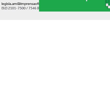
legisla.am@imprensaoficial.am.gov.br
(92) 2101-7500 / 7546 (Ramal)