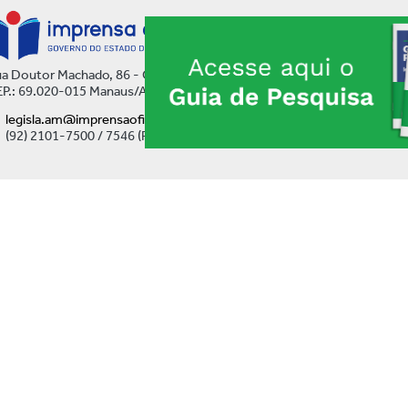
a Doutor Machado, 86 - Centro
P.: 69.020-015 Manaus/AM
legisla.am@imprensaoficial.am.gov.br
(92) 2101-7500 / 7546 (Ramal)