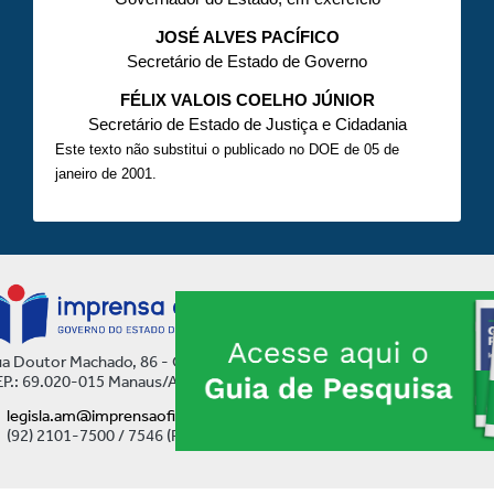
JOSÉ ALVES PACÍFICO
Secretário de Estado de Governo
FÉLIX VALOIS COELHO JÚNIOR
Secretário de Estado de Justiça e Cidadania
Este texto não substitui o publicado no DOE de 05 de
janeiro de 2001.
a Doutor Machado, 86 - Centro
P.: 69.020-015 Manaus/AM
legisla.am@imprensaoficial.am.gov.br
(92) 2101-7500 / 7546 (Ramal)