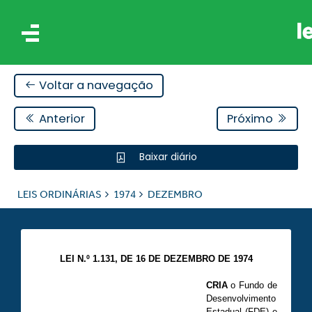
Voltar a navegação
Anterior
Próximo
Baixar diário
IS
LEIS ORDINÁRIAS
1974
DEZEMBRO
ES
LEI N.º 1.131, DE 16 DE DEZEMBRO DE 1974
CRIA
o Fundo de
Desenvolvimento
Estadual (FDE) e