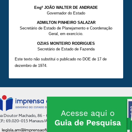
Engº JOÃO WALTER DE ANDRADE
Governador do Estado
ADMILTON PINHEIRO SALAZAR
Secretário de Estado de Planejamento e Coordenação
Geral, em exercício.
OZIAS MONTEIRO RODRIGUES
Secretário de Estado de Fazenda
Este texto não substitui o publicado no DOE de 17 de
dezembro de 1974.
a Doutor Machado, 86 - Centro
P.: 69.020-015 Manaus/AM
legisla.am@imprensaoficial.am.gov.br