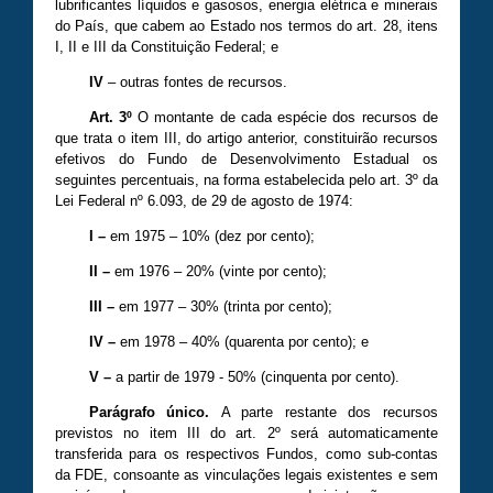
lubrificantes líquidos e gasosos, energia elétrica e minerais
do País, que cabem ao Estado nos termos do art. 28, itens
I, II e III da Constituição Federal; e
IV
– outras fontes de recursos.
Art. 3º
O montante de cada espécie dos recursos de
que trata o item III, do artigo anterior, constituirão recursos
efetivos do Fundo de Desenvolvimento Estadual os
seguintes percentuais, na forma estabelecida pelo art. 3º da
Lei Federal nº 6.093, de 29 de agosto de 1974:
I –
em 1975 – 10% (dez por cento);
II –
em 1976 – 20% (vinte por cento);
III –
em 1977 – 30% (trinta por cento);
IV –
em 1978 – 40% (quarenta por cento); e
V –
a partir de 1979 - 50% (cinquenta por cento).
Parágrafo único.
A parte restante dos recursos
previstos no item III do art. 2º será automaticamente
transferida para os respectivos Fundos, como sub-contas
da FDE, consoante as vinculações legais existentes e sem