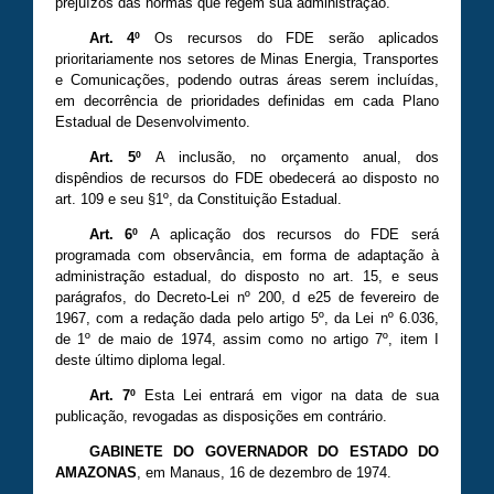
prejuízos das normas que regem sua administração.
Art. 4º
Os recursos do FDE serão aplicados
prioritariamente nos setores de Minas Energia, Transportes
e Comunicações, podendo outras áreas serem incluídas,
em decorrência de prioridades definidas em cada Plano
Estadual de Desenvolvimento.
Art. 5º
A inclusão, no orçamento anual, dos
dispêndios de recursos do FDE obedecerá ao disposto no
art. 109 e seu §1º, da Constituição Estadual.
Art. 6º
A aplicação dos recursos do FDE será
programada com observância, em forma de adaptação à
administração estadual, do disposto no art. 15, e seus
parágrafos, do Decreto-Lei nº 200, d e25 de fevereiro de
1967, com a redação dada pelo artigo 5º, da Lei nº 6.036,
de 1º de maio de 1974, assim como no artigo 7º, item I
deste último diploma legal.
Art. 7º
Esta Lei entrará em vigor na data de sua
publicação, revogadas as disposições em contrário.
GABINETE DO GOVERNADOR DO ESTADO DO
AMAZONAS
, em Manaus, 16 de dezembro de 1974.