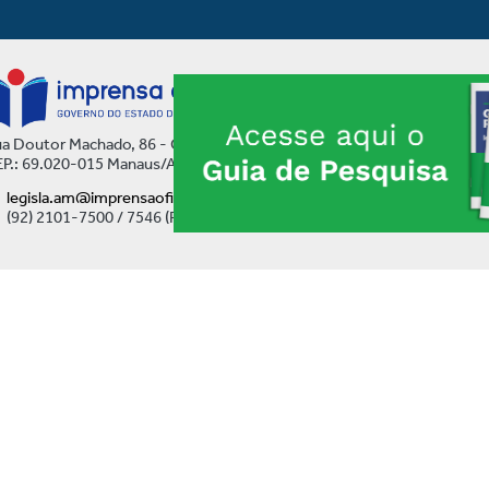
a Doutor Machado, 86 - Centro
P.: 69.020-015 Manaus/AM
legisla.am@imprensaoficial.am.gov.br
(92) 2101-7500 / 7546 (Ramal)