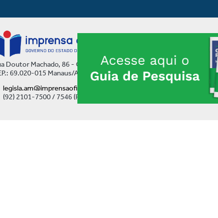
a Doutor Machado, 86 - Centro
P.: 69.020-015 Manaus/AM
legisla.am@imprensaoficial.am.gov.br
(92) 2101-7500 / 7546 (Ramal)