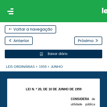
Voltar a navegação
Anterior
Próximo
Baixar diário
IS
LEIS ORDINÁRIAS
1959
JUNHO
ES
LEI N. º 20, DE 10 DE JUNHO DE 1959
CONSIDERA
de
utilidade pública