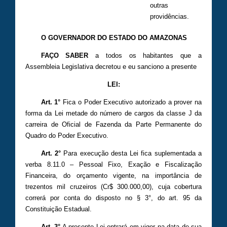
outras
providências.
O GOVERNADOR DO ESTADO DO AMAZONAS
FAÇO SABER
a todos os habitantes que a
Assembleia Legislativa decretou e eu sanciono a presente
LEI:
Art. 1°
Fica o Poder Executivo autorizado a prover na
forma da Lei metade do número de cargos da classe J da
carreira de Oficial de Fazenda da Parte Permanente do
Quadro do Poder Executivo.
Art. 2°
Para execução desta Lei fica suplementada a
verba 8.11.0 – Pessoal Fixo, Exação e Fiscalização
Financeira, do orçamento vigente, na importância de
trezentos mil cruzeiros (Cr$ 300.000,00), cuja cobertura
correrá por conta do disposto no § 3°, do art. 95 da
Constituição Estadual.
Art. 3°
A presente Lei entrará em vigor na data de sua