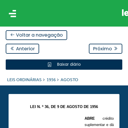
Voltar a navegação
Anterior
Próximo
Baixar diário
IS
LEIS ORDINÁRIAS
1956
AGOSTO
ES
LEI N. º 36, DE 9 DE AGOSTO DE 1956
ABRE
crédito
suplementar e dá