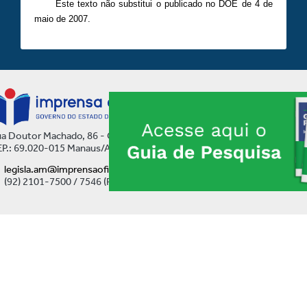
Este texto não substitui o publicado no DOE de 4 de
maio de 2007.
a Doutor Machado, 86 - Centro
P.: 69.020-015 Manaus/AM
legisla.am@imprensaoficial.am.gov.br
(92) 2101-7500 / 7546 (Ramal)