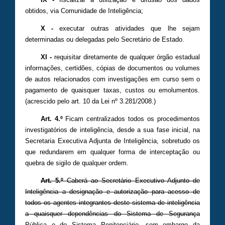
obtidos, via Comunidade de Inteligência;
X
-
executar outras atividades que lhe sejam
determinadas ou delegadas pelo Secretário de Estado.
XI -
requisitar diretamente de qualquer órgão estadual
informações, certidões, cópias de documentos ou volumes
de autos relacionados com investigações em curso sem o
pagamento de quaisquer taxas, custos ou emolumentos.
(acrescido pelo art. 10 da Lei nº 3.281/2008.)
Art. 4.º
Ficam centralizados todos os procedimentos
investigatórios de inteligência, desde a sua fase inicial, na
Secretaria Executiva Adjunta de Inteligência, sobretudo os
que redundarem em qualquer forma de interceptação ou
quebra de sigilo de qualquer ordem.
Art. 5.º
Caberá ao Secretário Executivo Adjunto de
Inteligência a designação e autorização para acesso de
todos os agentes integrantes deste sistema de inteligência
a quaisquer dependências do Sistema de Segurança
Pública e do Sistema Penitenciário, sem embargo da