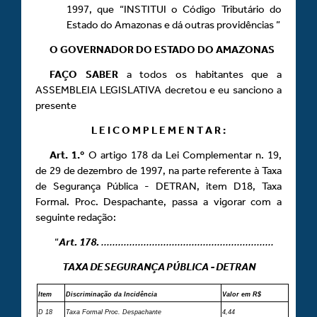
1997, que “INSTITUI o Código Tributário do
Estado do Amazonas e dá outras providências ”
O GOVERNADOR DO ESTADO DO AMAZONAS
FAÇO
SABER
a todos os habitantes que a
ASSEMBLEIA LEGISLATIVA decretou e eu sanciono a
presente
L E I C O M P L E M E N T A R :
Art.
1.º
O artigo 178 da Lei Complementar n. 19,
de 29 de dezembro de 1997, na parte referente à Taxa
de Segurança Pública - DETRAN, item D18, Taxa
Formal. Proc. Despachante, passa a vigorar com a
seguinte redação:
“
Art.
178.
.............................................................
TAXA DE SEGURANÇA PÚBLICA - DETRAN
Item
Discriminação da Incidência
Valor em R$
D 18
Taxa Formal Proc. Despachante
4,44