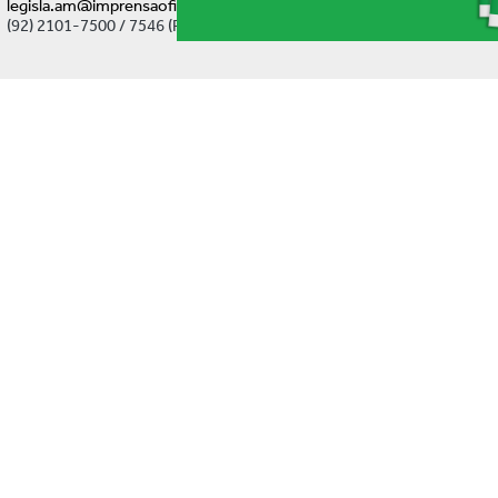
legisla.am@imprensaoficial.am.gov.br
(92) 2101-7500 / 7546 (Ramal)