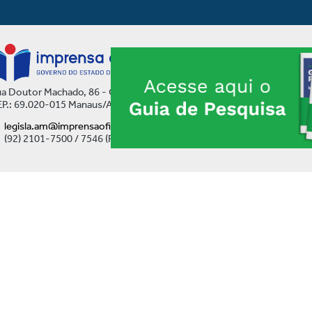
a Doutor Machado, 86 - Centro
P.: 69.020-015 Manaus/AM
legisla.am@imprensaoficial.am.gov.br
(92) 2101-7500 / 7546 (Ramal)