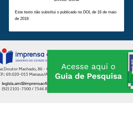
Este texto não substitui o publicado no DOL de 16 de maio
de 2019.
a Doutor Machado, 86 - Centro
P.: 69.020-015 Manaus/AM
legisla.am@imprensaoficial.am.gov.br
(92) 2101-7500 / 7546 (Ramal)