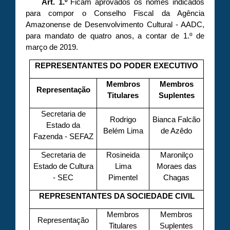
Art. 1.º
Ficam aprovados os nomes indicados
para compor o Conselho Fiscal da Agência
Amazonense de Desenvolvimento Cultural - AADC,
para mandato de quatro anos, a contar de 1.º de
março de 2019.
REPRESENTANTES DO PODER EXECUTIVO
Membros
Membros
Representação
Titulares
Suplentes
Secretaria de
Rodrigo
Bianca Falcão
Estado da
Belém Lima
de Azêdo
Fazenda - SEFAZ
Secretaria de
Rosineida
Maronilço
Estado de Cultura
Lima
Moraes das
- SEC
Pimentel
Chagas
REPRESENTANTES DA SOCIEDADE CIVIL
Membros
Membros
Representação
Titulares
Suplentes