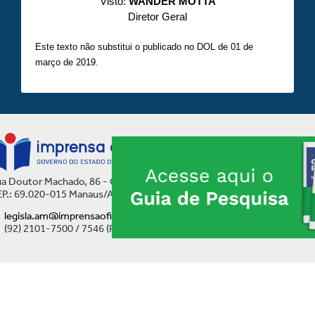
Visto:
WANDER MOTTA
Diretor Geral
Este texto não substitui o publicado no DOL de 01 de
março de 2019.
a Doutor Machado, 86 - Centro
P.: 69.020-015 Manaus/AM
legisla.am@imprensaoficial.am.gov.br
(92) 2101-7500 / 7546 (Ramal)