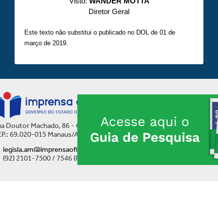
Visto:
WANDER MOTTA
Diretor Geral
Este texto não substitui o publicado no DOL de 01 de
março de 2019.
a Doutor Machado, 86 - Centro
P.: 69.020-015 Manaus/AM
legisla.am@imprensaoficial.am.gov.br
(92) 2101-7500 / 7546 (Ramal)