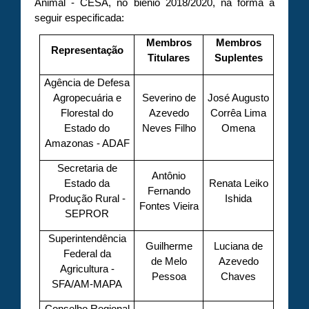
Animal - CESA, no biênio 2018/2020, na forma a
seguir especificada:
Membros
Membros
Representação
Titulares
Suplentes
Agência de Defesa
Agropecuária e
Severino de
José Augusto
Florestal do
Azevedo
Corrêa Lima
Estado do
Neves Filho
Omena
Amazonas - ADAF
Secretaria de
Antônio
Estado da
Renata Leiko
Fernando
Produção Rural -
Ishida
Fontes Vieira
SEPROR
Superintendência
Guilherme
Luciana de
Federal da
de Melo
Azevedo
Agricultura -
Pessoa
Chaves
SFA/AM-MAPA
Conselho Regional