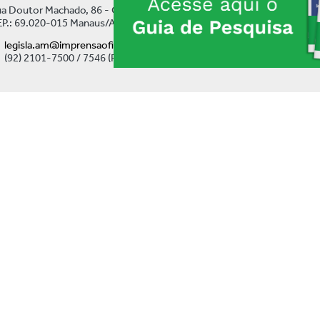
a Doutor Machado, 86 - Centro
P.: 69.020-015 Manaus/AM
legisla.am@imprensaoficial.am.gov.br
(92) 2101-7500 / 7546 (Ramal)