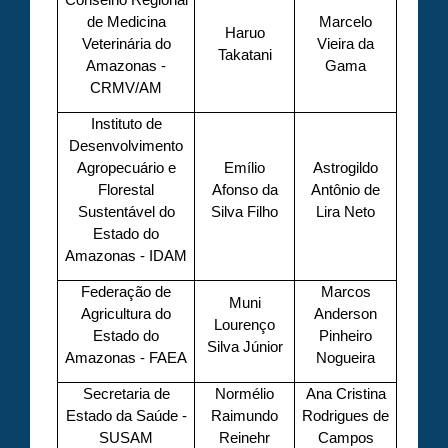
de Medicina
Marcelo
Haruo
Veterinária do
Vieira da
Takatani
Amazonas -
Gama
CRMV/AM
Instituto de
Desenvolvimento
Agropecuário e
Emílio
Astrogildo
Florestal
Afonso da
Antônio de
Sustentável do
Silva Filho
Lira Neto
Estado do
Amazonas - IDAM
Federação de
Marcos
Muni
Agricultura do
Anderson
Lourenço
Estado do
Pinheiro
Silva Júnior
Amazonas - FAEA
Nogueira
Secretaria de
Normélio
Ana Cristina
Estado da Saúde -
Raimundo
Rodrigues de
SUSAM
Reinehr
Campos