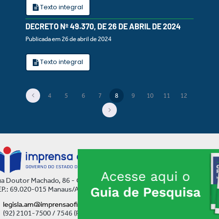
Texto integral
DECRETO Nº 49.370, DE 26 DE ABRIL DE 2024
Publicada em 26 de abril de 2024
Texto integral
4
5
6
7
8
9
10
11
12
(current)
a Doutor Machado, 86 - Centro
P.: 69.020-015 Manaus/AM
legisla.am@imprensaoficial.am.gov.br
(92) 2101-7500 / 7546 (Ramal)