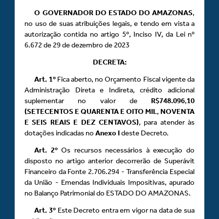
O GOVERNADOR DO ESTADO DO AMAZONAS
,
no uso de suas atribuições legais, e tendo em vista a
autorização contida no artigo 5º, Inciso IV, da Lei nº
6.672 de 29 de dezembro de 2023
DECRETA:
Art.
1º
Fica aberto, no Orçamento Fiscal vigente da
Administração Direta e Indireta, crédito adicional
suplementar no valor de
R$748.096
,
10
(SETECENTOS E QUARENTA E OITO MIL
,
NOVENTA
E SEIS REAIS E DEZ CENTAVOS)
, para atender às
dotações indicadas no
Anexo
I
deste Decreto.
Art.
2º
Os recursos necessários à execução do
disposto no artigo anterior decorrerão de Superávit
Financeiro da Fonte 2.706.294 - Transferência Especial
da União - Emendas Individuais Impositivas, apurado
no Balanço Patrimonial do ESTADO DO AMAZONAS.
Art.
3º
Este Decreto entra em vigor na data de sua