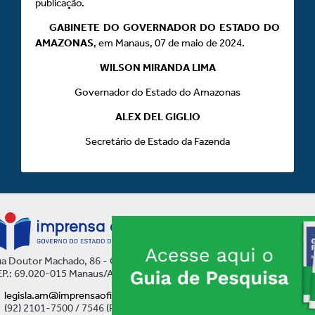
publicação.
GABINETE DO GOVERNADOR DO ESTADO DO
AMAZONAS
, em Manaus, 07 de maio de 2024.
WILSON MIRANDA LIMA
Governador do Estado do Amazonas
ALEX DEL GIGLIO
Secretário de Estado da Fazenda
a Doutor Machado, 86 - Centro
P.: 69.020-015 Manaus/AM
legisla.am@imprensaoficial.am.gov.br
(92) 2101-7500 / 7546 (Ramal)