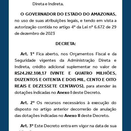
Direta e Indireta.
O GOVERNADOR DO ESTADO DO AMAZONAS
,
no uso de suas atribuições legais, e tendo em vista a
autorização contida no artigo 4º da Lei nº 6.672 de 29
de dezembro de 2023
DECRETA:
Art.
1º
Fica aberto, nos Orçamentos Fiscal e da
Seguridade vigentes da Administração Direta e
Indireta, crédito adicional suplementar no valor de
R$24.282.108
,
17 (VINTE E QUATRO MILHÕES
,
DUZENTOS E OITENTA E DOIS MIL
,
CENTO E OITO
REAIS E DEZESSETE CENTAVOS)
, para atender às
dotações indicadas no
Anexo
I
deste Decreto.
Art.
2º
Os recursos necessários à execução do
disposto no artigo anterior decorrerão de anulação
das dotações indicadas no
Anexo
II
deste Decreto.
Art.
3º
Este Decreto entra em vigor na data de sua