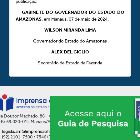
publicação.
GABINETE DO GOVERNADOR DO ESTADO DO
AMAZONAS
, em Manaus, 07 de maio de 2024.
WILSON MIRANDA LIMA
Governador do Estado do Amazonas
ALEX DEL GIGLIO
Secretário de Estado da Fazenda
a Doutor Machado, 86 - Centro
P.: 69.020-015 Manaus/AM
legisla.am@imprensaoficial.am.gov.br
(92) 2101-7500 / 7546 (Ramal)