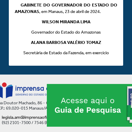
GABINETE DO GOVERNADOR DO ESTADO DO
AMAZONAS
, em Manaus, 23 de abril de 2024.
WILSON MIRANDA LIMA
Governador do Estado do Amazonas
ALANA BARBOSA VALÉRIO TOMAZ
Secretária de Estado da Fazenda, em exercício
a Doutor Machado, 86 - Centro
P.: 69.020-015 Manaus/AM
legisla.am@imprensaoficial.am.gov.br
(92) 2101-7500 / 7546 (Ramal)