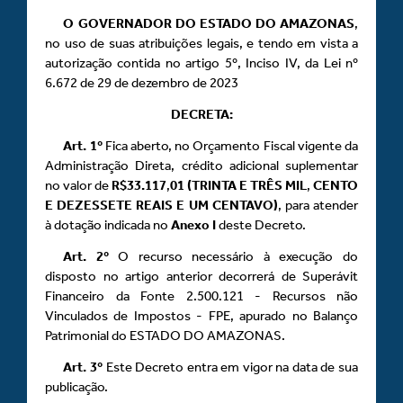
O GOVERNADOR DO ESTADO DO AMAZONAS
,
no uso de suas atribuições legais, e tendo em vista a
autorização contida no artigo 5º, Inciso IV, da Lei nº
6.672 de 29 de dezembro de 2023
DECRETA:
Art.
1º
Fica aberto, no Orçamento Fiscal vigente da
Administração Direta, crédito adicional suplementar
no valor de
R$33.117
,
01 (TRINTA E TRÊS MIL
,
CENTO
E DEZESSETE REAIS E UM CENTAVO)
, para atender
à dotação indicada no
Anexo
I
deste Decreto.
Art.
2º
O recurso necessário à execução do
disposto no artigo anterior decorrerá de Superávit
Financeiro da Fonte 2.500.121 - Recursos não
Vinculados de Impostos - FPE, apurado no Balanço
Patrimonial do ESTADO DO AMAZONAS.
Art.
3º
Este Decreto entra em vigor na data de sua
publicação.