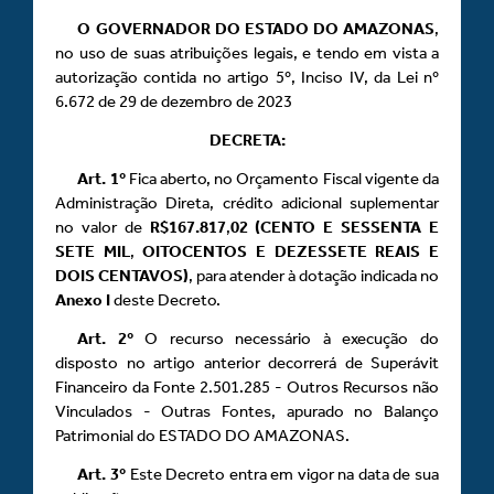
O GOVERNADOR DO ESTADO DO AMAZONAS
,
no uso de suas atribuições legais, e tendo em vista a
autorização contida no artigo 5º, Inciso IV, da Lei nº
6.672 de 29 de dezembro de 2023
DECRETA:
Art.
1º
Fica aberto, no Orçamento Fiscal vigente da
Administração Direta, crédito adicional suplementar
no valor de
R$167.817
,
02 (CENTO E SESSENTA E
SETE MIL
,
OITOCENTOS E DEZESSETE REAIS E
DOIS CENTAVOS)
, para atender à dotação indicada no
Anexo
I
deste Decreto.
Art.
2º
O recurso necessário à execução do
disposto no artigo anterior decorrerá de Superávit
Financeiro da Fonte 2.501.285 - Outros Recursos não
Vinculados - Outras Fontes, apurado no Balanço
Patrimonial do ESTADO DO AMAZONAS.
Art.
3º
Este Decreto entra em vigor na data de sua