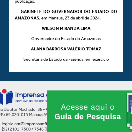
publicação.
GABINETE DO GOVERNADOR DO ESTADO DO
AMAZONAS
, em Manaus, 23 de abril de 2024.
WILSON MIRANDA LIMA
Governador do Estado do Amazonas
ALANA BARBOSA VALÉRIO TOMAZ
Secretária de Estado da Fazenda, em exercício
a Doutor Machado, 86 - Centro
P.: 69.020-015 Manaus/AM
legisla.am@imprensaoficial.am.gov.br
(92) 2101-7500 / 7546 (Ramal)