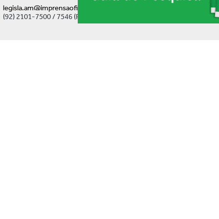
legisla.am@imprensaoficial.am.gov.br
(92) 2101-7500 / 7546 (Ramal)