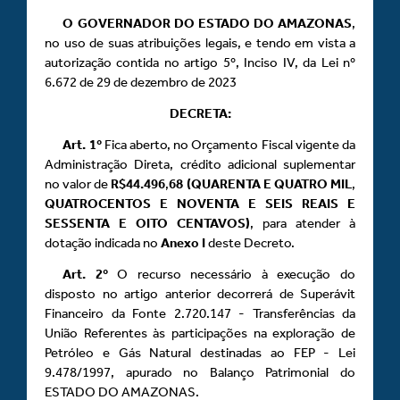
O GOVERNADOR DO ESTADO DO AMAZONAS
,
no uso de suas atribuições legais, e tendo em vista a
autorização contida no artigo 5º, Inciso IV, da Lei nº
6.672 de 29 de dezembro de 2023
DECRETA:
Art.
1º
Fica aberto, no Orçamento Fiscal vigente da
Administração Direta, crédito adicional suplementar
no valor de
R$44.496
,
68 (QUARENTA E QUATRO MIL
,
QUATROCENTOS E NOVENTA E SEIS REAIS E
SESSENTA E OITO CENTAVOS)
, para atender à
dotação indicada no
Anexo
I
deste Decreto.
Art.
2º
O recurso necessário à execução do
disposto no artigo anterior decorrerá de Superávit
Financeiro da Fonte 2.720.147 - Transferências da
União Referentes às participações na exploração de
Petróleo e Gás Natural destinadas ao FEP - Lei
9.478/1997, apurado no Balanço Patrimonial do
ESTADO DO AMAZONAS.