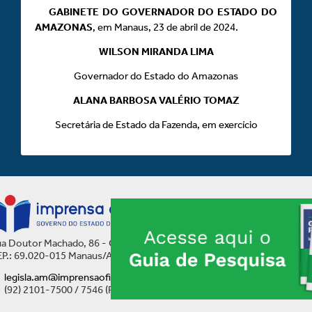
GABINETE DO GOVERNADOR DO ESTADO DO
AMAZONAS
, em Manaus, 23 de abril de 2024.
WILSON MIRANDA LIMA
Governador do Estado do Amazonas
ALANA BARBOSA VALÉRIO TOMAZ
Secretária de Estado da Fazenda, em exercício
a Doutor Machado, 86 - Centro
P.: 69.020-015 Manaus/AM
legisla.am@imprensaoficial.am.gov.br
(92) 2101-7500 / 7546 (Ramal)