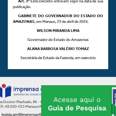
Art.
3º
Este Decreto entra em vigor na data de sua
publicação.
GABINETE DO GOVERNADOR DO ESTADO DO
AMAZONAS
, em Manaus, 23 de abril de 2024.
WILSON MIRANDA LIMA
Governador do Estado do Amazonas
ALANA BARBOSA VALÉRIO TOMAZ
Secretária de Estado da Fazenda, em exercício
a Doutor Machado, 86 - Centro
P.: 69.020-015 Manaus/AM
legisla.am@imprensaoficial.am.gov.br