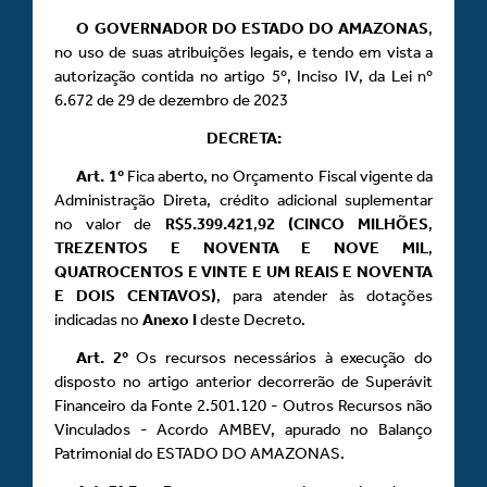
O GOVERNADOR DO ESTADO DO AMAZONAS
,
no uso de suas atribuições legais, e tendo em vista a
autorização contida no artigo 5º, Inciso IV, da Lei nº
6.672 de 29 de dezembro de 2023
DECRETA:
Art.
1º
Fica aberto, no Orçamento Fiscal vigente da
Administração Direta, crédito adicional suplementar
no valor de
R$5.399.421
,
92 (CINCO MILHÕES
,
TREZENTOS E NOVENTA E NOVE MIL
,
QUATROCENTOS E VINTE E UM REAIS E NOVENTA
E DOIS CENTAVOS)
, para atender às dotações
indicadas no
Anexo
I
deste Decreto.
Art.
2º
Os recursos necessários à execução do
disposto no artigo anterior decorrerão de Superávit
Financeiro da Fonte 2.501.120 - Outros Recursos não
Vinculados - Acordo AMBEV, apurado no Balanço
Patrimonial do ESTADO DO AMAZONAS.