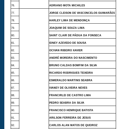
76.
ADRIANO MOTA MICHILES
77.
JORGE CLEISON DE VASCONCELOS GUIMARÃES
78.
HARLEY LIMA DE MENDONÇA
79.
JOAQUIM DE SOUZA LIMA
80.
SAINT CLAIR DE PÁDUA DA FONSECA
81.
IDNEY AZEVEDO DE SOUSA
82.
OCIVAN RIBEIRO XAVIER
83.
ANDRÉ MOREIRA DO NASCIMENTO
84.
BRUNO CALDAS BOMFIM DA SILVA
85.
RICARDO RODRIGUES TEIXEIRA
86.
ESMERALDO MARTINS SEABRA
87.
IVANEY DE OLIVEIRA NEVES
88.
FRANCIRLEI DE CASTRO LIMA
89.
PEDRO SEABRA DA SILVA
90.
FRANCISCO HENRIQUE BATISTA
91.
ARILSON FERREIRA DE JESUS
92.
CARLOS ALAN MATOS DE QUEIROZ