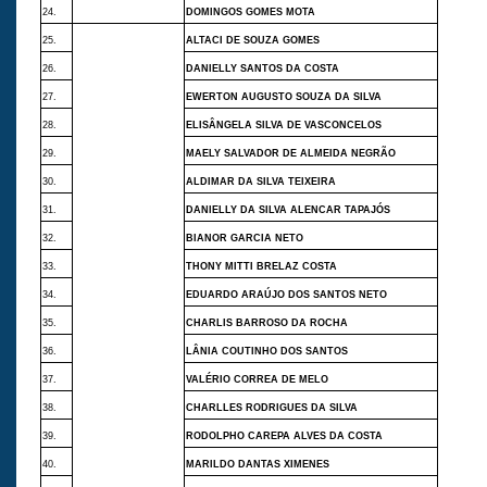
24.
DOMINGOS GOMES MOTA
25.
ALTACI DE SOUZA GOMES
26.
DANIELLY SANTOS DA COSTA
27.
EWERTON AUGUSTO SOUZA DA SILVA
28.
ELISÂNGELA SILVA DE VASCONCELOS
29.
MAELY SALVADOR DE ALMEIDA NEGRÃO
30.
ALDIMAR DA SILVA TEIXEIRA
31.
DANIELLY DA SILVA ALENCAR TAPAJÓS
32.
BIANOR GARCIA NETO
33.
THONY MITTI BRELAZ COSTA
34.
EDUARDO ARAÚJO DOS SANTOS NETO
35.
CHARLIS BARROSO DA ROCHA
36.
LÂNIA COUTINHO DOS SANTOS
37.
VALÉRIO CORREA DE MELO
38.
CHARLLES RODRIGUES DA SILVA
39.
RODOLPHO CAREPA ALVES DA COSTA
40.
MARILDO DANTAS XIMENES