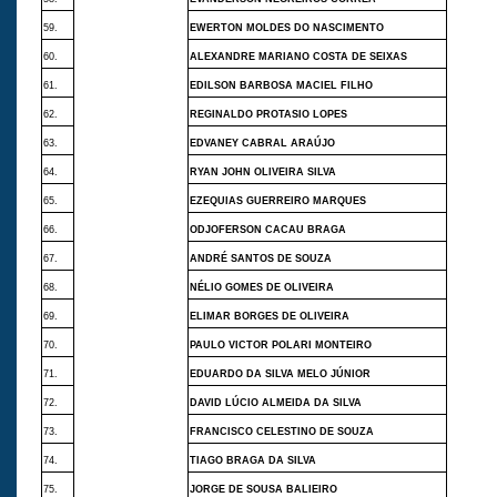
59.
EWERTON MOLDES DO NASCIMENTO
60.
ALEXANDRE MARIANO COSTA DE SEIXAS
61.
EDILSON BARBOSA MACIEL FILHO
62.
REGINALDO PROTASIO LOPES
63.
EDVANEY CABRAL ARAÚJO
64.
RYAN JOHN OLIVEIRA SILVA
65.
EZEQUIAS GUERREIRO MARQUES
66.
ODJOFERSON CACAU BRAGA
67.
ANDRÉ SANTOS DE SOUZA
68.
NÉLIO GOMES DE OLIVEIRA
69.
ELIMAR BORGES DE OLIVEIRA
70.
PAULO VICTOR POLARI MONTEIRO
71.
EDUARDO DA SILVA MELO JÚNIOR
72.
DAVID LÚCIO ALMEIDA DA SILVA
73.
FRANCISCO CELESTINO DE SOUZA
74.
TIAGO BRAGA DA SILVA
75.
JORGE DE SOUSA BALIEIRO