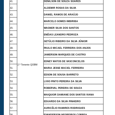
41.
DENILSON DE SOUZA SOARES
42.
ALDEMIR ROSAS DA SILVA
43.
DANIEL RAMOS DE ARAÚJO
44.
MARCELO GOMES IMBIRIBA
45.
WAGNER SILVA DOS SANTOS
46.
ENÉIAS LEANDRO PEDROZA
47.
GETÚLIO RIBEIRO DA SILVA JÚNIOR
48.
PAULO MICAEL FERREIRA DOS ANJOS
49.
JAMERSON MARQUES DE CASTRO
50.
EDNEY MATOS DE VASCONCELOS
2.º Tenente QOBM
51.
MARIA JESSE MACIEL FERREIRA
52.
EDSON DE SOUSA BARRETO
53.
LIVIO PINTO PEREIRA DA SILVA
54.
ROBERVAL PEREIRA DE SOUZA
55.
MAIQUIOR DAMIANE DOS SANTOS VIANA
56.
EDUARDO DA SILVA PINHEIRO
57.
AURICÉLIO RAMIRES RODRIGUES
58.
EVANDERSON NEGREIROS CORREA