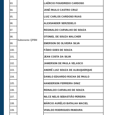
93.
LAÉRCIO FIGUEIREDO CARDOSO
94.
JOSÉ PAULO CASTRO CRUZ
95.
LUIZ CARLOS CARDOSO RUAS
96.
ALEXSANDER SERZEDELO
97.
REGINALDO CARVALHO DE SOUZA
98.
OTONIEL DE SOUZA MALCHER
Subtenente QPBM
99.
EMERSON DE OLIVEIRA SILVA
100.
FÁBIO GOES DE SOUZA
101.
JEAN COSTA DA SILVA
102.
JAMERSON DE PAULA VELASCO
103.
ANDRÉ LUIZ SOUZA DE ALBUQUERQUE
104.
DANILO EDUARDO ROCHA DE PAULO
105.
HANDERSON FERREIRA DINIZ
106.
REINALDO CARVALHO DE SOUZA
107.
NILCE NELIS SEBASTIÃO PEREIRA
108.
MÁRCIO AURÉLIO BATALHA MACIEL
109.
VIVALDO RODRIGUES PANDURA