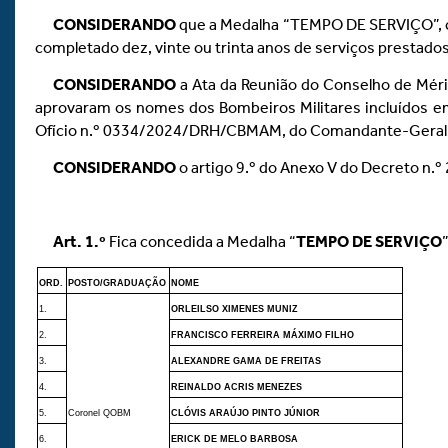
CONSIDERANDO
que a Medalha “TEMPO DE SERVIÇO”, cri
completado dez, vinte ou trinta anos de serviços prestado
CONSIDERANDO
a Ata da Reunião do Conselho de Mérit
aprovaram os nomes dos Bombeiros Militares incluídos 
Ofício n.º 0334/2024/DRH/CBMAM, do Comandante-Geral d
CONSIDERANDO
o artigo 9.º do Anexo V do Decreto n.
Art.
1.º
Fica concedida a Medalha “
TEMPO DE SERVIÇO
ORD.
POSTO/GRADUAÇÃO
NOME
1.
ORLEILSO XIMENES MUNIZ
2.
FRANCISCO FERREIRA MÁXIMO FILHO
3.
ALEXANDRE GAMA DE FREITAS
4.
REINALDO ACRIS MENEZES
5.
Coronel QOBM
CLÓVIS ARAÚJO PINTO JÚNIOR
6.
ERICK DE MELO BARBOSA