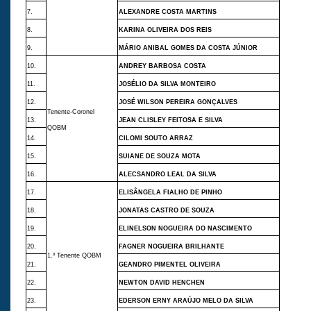
7.
ALEXANDRE COSTA MARTINS
8.
KARINA OLIVEIRA DOS REIS
9.
MÁRIO ANIBAL GOMES DA COSTA JÚNIOR
10.
ANDREY BARBOSA COSTA
11.
JOSÉLIO DA SILVA MONTEIRO
12.
JOSÉ WILSON PEREIRA GONÇALVES
Tenente-Coronel
13.
JEAN CLISLEY FEITOSA E SILVA
QOBM
14.
CILOMI SOUTO ARRAZ
15.
SUIANE DE SOUZA MOTA
16.
ALECSANDRO LEAL DA SILVA
17.
ELISÂNGELA FIALHO DE PINHO
18.
JONATAS CASTRO DE SOUZA
19.
ELINELSON NOGUEIRA DO NASCIMENTO
20.
FAGNER NOGUEIRA BRILHANTE
1.º Tenente QOBM
21.
GEANDRO PIMENTEL OLIVEIRA
22.
NEWTON DAVID HENCHEN
23.
EDERSON ERNY ARAÚJO MELO DA SILVA