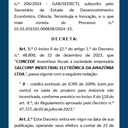
n.º 206/2024 - GAB/SEDECTI, subscrito pelo
Secretário de Estado de Desenvolvimento
Econômico, Ciência, Tecnologia e Inovação, e o que
mais consta do Processo n.º
01.01.016101.000838/2024-33.
D E C R E T A:
Art.
1.º
O inciso II do §1.º do artigo 1.º do Decreto
n.° 48.800, de 22 de dezembro de 2023, que
“
CONCEDE
incentivos fiscais à sociedade empresária
SALCOMP INDUSTRIAL ELETRÔNICA DA AMAZÔNIA
LTDA.
”, passa vigorar com a seguinte redação:
“
II
-
crédito estímulo do ICMS de 100
%
(cem por
cento) na saída do produto para indústria não
incentivada, conforme previsto no inciso II do
§
18 do
art. 8.º, do Regulamento aprovado pelo Decreto n.º
47.727, de 05 de julho de 2023.
”
Art.
2.º
Este Decreto entra em vigor na data de sua
publicação, operando seus efeitos a contar de 22 de