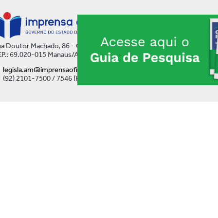
a Doutor Machado, 86 - Centro
P.: 69.020-015 Manaus/AM
legisla.am@imprensaoficial.am.gov.br
(92) 2101-7500 / 7546 (Ramal)