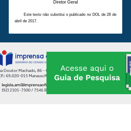
Diretor Geral
Este texto não substitui o publicado no DOL de 28 de
abril de 2017.
a Doutor Machado, 86 - Centro
P.: 69.020-015 Manaus/AM
legisla.am@imprensaoficial.am.gov.br
(92) 2101-7500 / 7546 (Ramal)