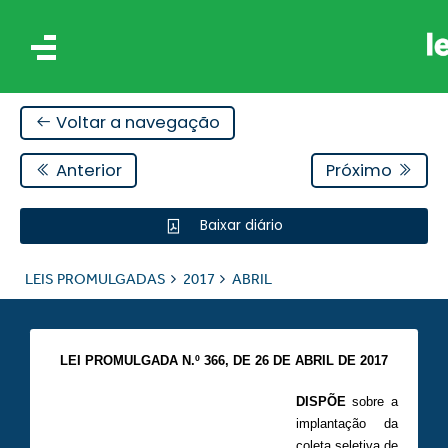
Voltar a navegação
Anterior
Próximo
Baixar diário
IS
LEIS PROMULGADAS
2017
ABRIL
ES
LEI PROMULGADA N.º 366,
DE 26 DE ABRIL DE 2017
DISPÕE
sobre a
implantação da
coleta seletiva de