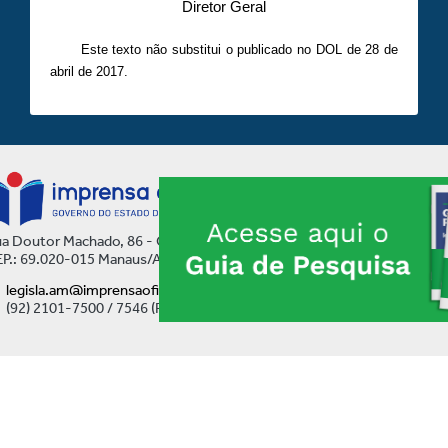
Diretor Geral
Este texto não substitui o publicado no DOL de 28 de
abril de 2017.
a Doutor Machado, 86 - Centro
P.: 69.020-015 Manaus/AM
legisla.am@imprensaoficial.am.gov.br
(92) 2101-7500 / 7546 (Ramal)