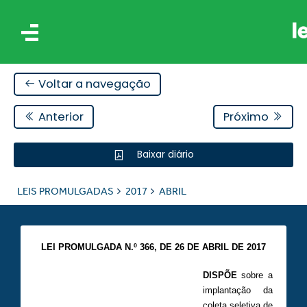
Voltar a navegação
Anterior
Próximo
Baixar diário
IS
LEIS PROMULGADAS
2017
ABRIL
ES
LEI PROMULGADA N.º 366,
DE 26 DE ABRIL DE 2017
DISPÕE
sobre a
implantação da
coleta seletiva de