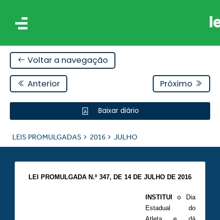
Voltar a navegação
Anterior
Próximo
Baixar diário
IS
LEIS PROMULGADAS
2016
JULHO
ES
LEI PROMULGADA N.º 347,
DE 14 DE JULHO DE 2016
INSTITUI
o Dia
Estadual do
Atleta e dá