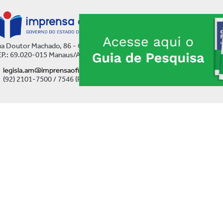
a Doutor Machado, 86 - Centro
P.: 69.020-015 Manaus/AM
legisla.am@imprensaoficial.am.gov.br
(92) 2101-7500 / 7546 (Ramal)