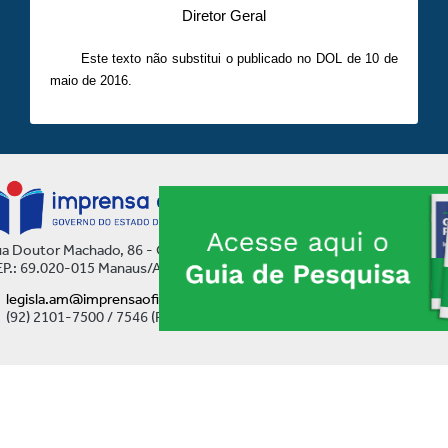
Diretor Geral
Este texto não substitui o publicado no DOL de 10 de
maio de 2016.
a Doutor Machado, 86 - Centro
P.: 69.020-015 Manaus/AM
legisla.am@imprensaoficial.am.gov.br
(92) 2101-7500 / 7546 (Ramal)