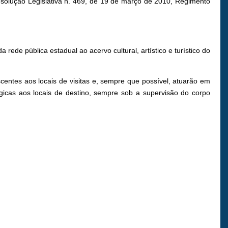
Resolução Legislativa n. 469, de 19 de março de 2010, Regimento
ede pública estadual ao acervo cultural, artístico e turístico do
entes aos locais de visitas e, sempre que possível, atuarão em
icas aos locais de destino, sempre sob a supervisão do corpo