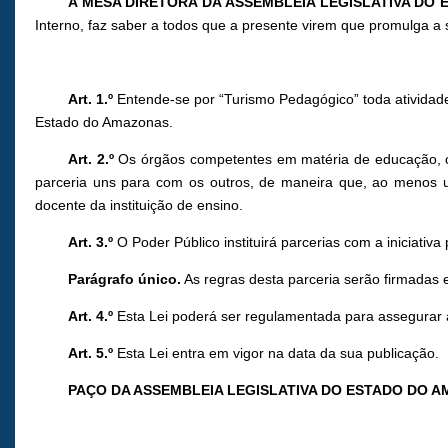
A MESA DIRETORA DA ASSEMBLEIA LEGISLATIVA DO
Interno, faz saber a todos que a presente virem que promulga a 
Art. 1.º
Entende-se por “Turismo Pedagógico” toda atividade e
Estado do Amazonas.
Art. 2.º
Os órgãos competentes em matéria de educação, cult
parceria uns para com os outros, de maneira que, ao menos u
docente da instituição de ensino.
Art. 3.º
O Poder Público instituirá parcerias com a iniciati
Parágrafo único.
As regras desta parceria serão firmadas e
Art. 4.º
Esta Lei poderá ser regulamentada para assegurar a
Art. 5.º
Esta Lei entra em vigor na data da sua publicação.
PAÇO DA ASSEMBLEIA LEGISLATIVA DO ESTADO DO 