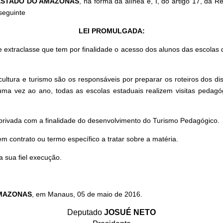
 ESTADO DO AMAZONAS
, na forma da alínea e, I, do artigo 17, da 
seguinte
LEI PROMULGADA:
xtraclasse que tem por finalidade o acesso dos alunos das escolas da r
ura e turismo são os responsáveis por preparar os roteiros dos disc
ma vez ao ano, todas as escolas estaduais realizem visitas pedagóg
va privada com a finalidade do desenvolvimento do Turismo Pedagógico.
m contrato ou termo específico a tratar sobre a matéria.
 sua fiel execução.
AMAZONAS
, em Manaus, 05 de maio de 2016.
Deputado
JOSUÉ NETO